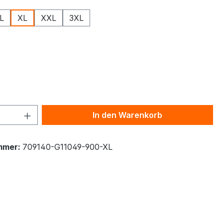
L
XL
XXL
3XL
ählen
z
 Anzahl: Gib den gewünschten Wert ein 
In den Warenkorb
mmer:
709140-G11049-900-XL