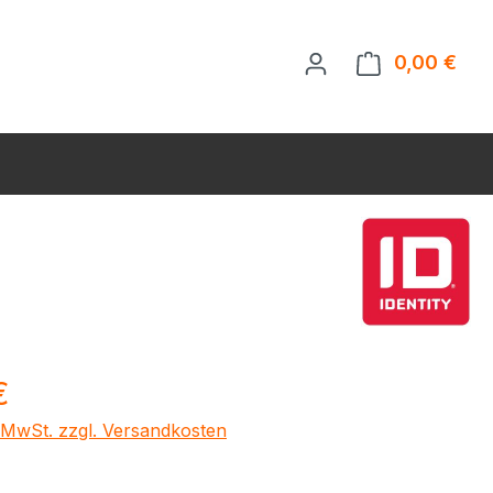
0,00 €
Ware
eis:
€
. MwSt. zzgl. Versandkosten
ählen