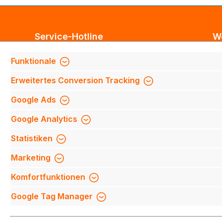
Service-Hotline
W
Unterstützung und Beratung unter:
Bl
Funktionale
Te
Support anfragen
Erweitertes Conversion Tracking
Mi
Mo-Do 8:00 Uhr - 17:00 Uhr,
Fi
Google Ads
Fr 8:00 Uhr - 14:00 Uhr
We
Google Analytics
We
Be
Oder über unser
Kontaktformular
.
Statistiken
Qu
Marketing
Mi
Komfortfunktionen
Na
Google Tag Manager