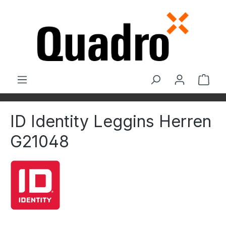
Zum Hauptinhalt springen
Ware
ID Identity Leggins Herren
G21048