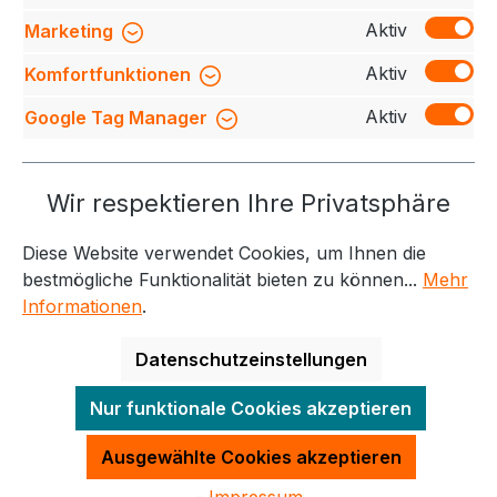
Bewertungen
Aktiv
Marketing
Aktiv
Komfortfunktionen
Aktiv
Google Tag Manager
Service-Hotline
Wir respektieren Ihre Privatsphäre
Weitere Themen
Diese Website verwendet Cookies, um Ihnen die
Informationen
Kontakt
bestmögliche Funktionalität bieten zu können...
Mehr
Informationen
.
Datenschutzeinstellungen
Alle Preise exkl. gesetzl. Mehrwertsteuer zzgl.
Nur funktionale Cookies akzeptieren
Versandkosten
und ggf. Nachnahmegebühren, wenn
nicht anders angegeben.
Ausgewählte Cookies akzeptieren