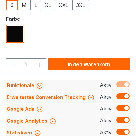
S
M
L
XL
XXL
3XL
auswählen
Farbe
Schwarz
Produkt Anzahl: Gib den gewünschten We
In den Warenkorb
Produktnummer:
709140-G21048-900-S
Aktiv
Funktionale
Aktiv
Erweitertes Conversion Tracking
Aktiv
Google Ads
Beschreibung
Entdecken Sie unsere neue lange
Leggings aus weicher Interlock-Qualität für
Aktiv
Google Analytics
ultimativen Komfort und Funktionalität. Mit flac…
Mehr
Aktiv
Statistiken