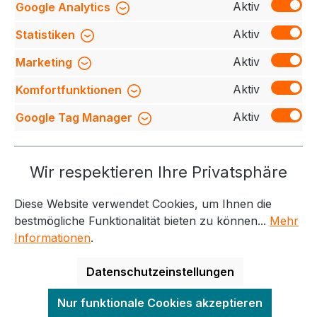
Aktiv
Google Analytics
Knopfleiste. Das Nackenband und die Rippstrick…
Mehr
Aktiv
Statistiken
Bewertungen
Aktiv
Marketing
Aktiv
Komfortfunktionen
Aktiv
Google Tag Manager
Service-Hotline
Wir respektieren Ihre Privatsphäre
Weitere Themen
Diese Website verwendet Cookies, um Ihnen die
Informationen
Kontakt
bestmögliche Funktionalität bieten zu können...
Mehr
Informationen
.
Datenschutzeinstellungen
Alle Preise exkl. gesetzl. Mehrwertsteuer zzgl.
Nur funktionale Cookies akzeptieren
Versandkosten
und ggf. Nachnahmegebühren, wenn