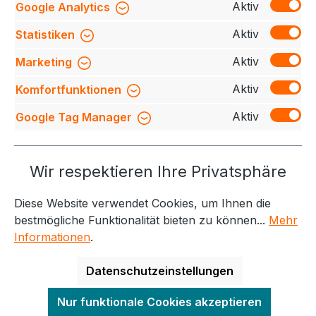
Aktiv
Google Analytics
Garderobe. Mit einem klassischen runden Ha…
Mehr
Aktiv
Statistiken
Bewertungen
Aktiv
Marketing
Aktiv
Komfortfunktionen
Aktiv
Google Tag Manager
Service-Hotline
Wir respektieren Ihre Privatsphäre
Weitere Themen
Diese Website verwendet Cookies, um Ihnen die
Informationen
Kontakt
bestmögliche Funktionalität bieten zu können...
Mehr
Informationen
.
Datenschutzeinstellungen
Alle Preise exkl. gesetzl. Mehrwertsteuer zzgl.
Nur funktionale Cookies akzeptieren
Versandkosten
und ggf. Nachnahmegebühren, wenn