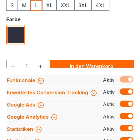
S
M
L
XL
XXL
3XL
4XL
auswählen
Farbe
Navy
Produkt Anzahl: Gib den gewünschten We
In den Warenkorb
Aktiv
Funktionale
Produktnummer:
709140-0640-790-L
Aktiv
Erweitertes Conversion Tracking
Aktiv
Google Ads
Beschreibung
Unser Fully Fashion 12gg Herren-
Aktiv
Google Analytics
Strickpullover mit V-Ausschnitt bietet höchsten
Komfort und Langlebigkeit. Hergestellt aus e…
Mehr
Aktiv
Statistiken