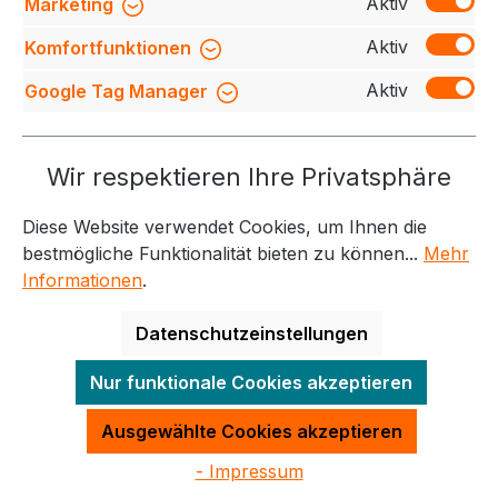
Bewertungen
Aktiv
Marketing
Aktiv
Komfortfunktionen
Aktiv
Google Tag Manager
Service-Hotline
Wir respektieren Ihre Privatsphäre
Weitere Themen
Diese Website verwendet Cookies, um Ihnen die
Informationen
Kontakt
bestmögliche Funktionalität bieten zu können...
Mehr
Informationen
.
Datenschutzeinstellungen
Alle Preise exkl. gesetzl. Mehrwertsteuer zzgl.
Nur funktionale Cookies akzeptieren
Versandkosten
und ggf. Nachnahmegebühren, wenn
nicht anders angegeben.
Ausgewählte Cookies akzeptieren
- Impressum
Made with
by
Quadro GmbH