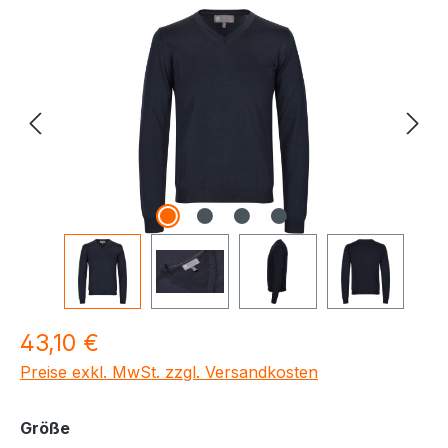
Bildergalerie überspringen
Regulärer Preis:
43,10 €
Preise exkl. MwSt. zzgl. Versandkosten
auswählen
Größe