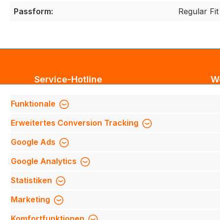
Passform:
Regular Fit
Service-Hotline
W
Unterstützung und Beratung unter:
Bl
Funktionale
Te
Support anfragen
Erweitertes Conversion Tracking
Mi
Mo-Do 8:00 Uhr - 17:00 Uhr,
Fi
Google Ads
Fr 8:00 Uhr - 14:00 Uhr
We
Google Analytics
We
Be
Oder über unser
Kontaktformular
.
Statistiken
Qu
Marketing
Mi
Komfortfunktionen