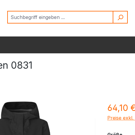
en 0831
Regulärer Pr
64,10 
Preise exkl
ausw
Größe