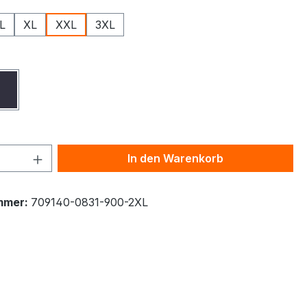
L
XL
XXL
3XL
ählen
z
Navy
 Anzahl: Gib den gewünschten Wert ein 
In den Warenkorb
mmer:
709140-0831-900-2XL