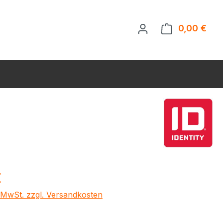
0,00 €
Ware
eis:
€
. MwSt. zzgl. Versandkosten
ählen