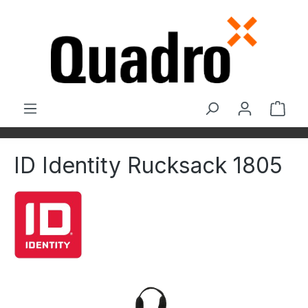
Zum Hauptinhalt springen
Ware
ID Identity Rucksack 1805
Bildergalerie überspringen