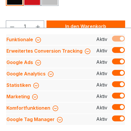
Schwarz
Rot
Grau
Produkt Anzahl: Gib den gewünschten We
In den Warenkorb
Aktiv
Funktionale
Produktnummer:
709140-1805-900-OneSize
Aktiv
Erweitertes Conversion Tracking
Aktiv
Google Ads
Beschreibung
Entdecken Sie unseren robusten
Aktiv
Google Analytics
Rucksack in schicker Ripstop-Qualität, perfekt für
den Alltag oder Ausflüge. Der geräumige Ha…
Mehr
Aktiv
Statistiken
Bewertungen
Aktiv
Marketing
Aktiv
Komfortfunktionen
Aktiv
Google Tag Manager
Service-Hotline