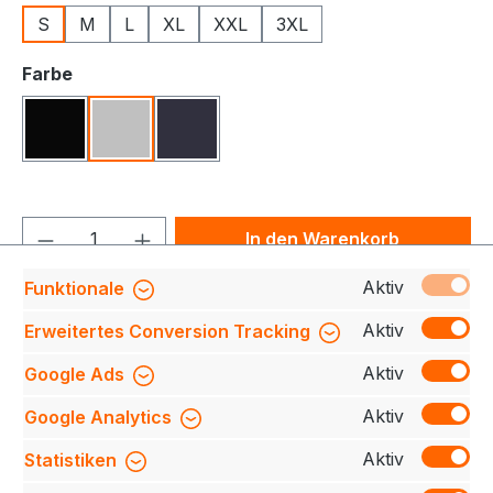
S
M
L
XL
XXL
3XL
auswählen
Farbe
Schwarz
Grau
Navy
Produkt Anzahl: Gib den gewünschten We
In den Warenkorb
Aktiv
Funktionale
Produktnummer:
709140-0899-260-S
Aktiv
Erweitertes Conversion Tracking
Aktiv
Google Ads
Beschreibung
Entdecken Sie die ultimative
Aktiv
Google Analytics
Kombination aus Stil und Funktionalität mit unserer
Winter Soft Shell-Jacke. Die dreischichtige…
Mehr
Aktiv
Statistiken