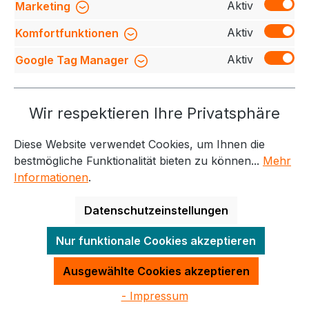
Bewertungen
Aktiv
Marketing
Aktiv
Komfortfunktionen
Aktiv
Google Tag Manager
Service-Hotline
Wir respektieren Ihre Privatsphäre
Weitere Themen
Diese Website verwendet Cookies, um Ihnen die
Informationen
Kontakt
bestmögliche Funktionalität bieten zu können...
Mehr
Informationen
.
Datenschutzeinstellungen
Alle Preise exkl. gesetzl. Mehrwertsteuer zzgl.
Nur funktionale Cookies akzeptieren
Versandkosten
und ggf. Nachnahmegebühren, wenn
nicht anders angegeben.
Ausgewählte Cookies akzeptieren
- Impressum
Made with
by
Quadro GmbH