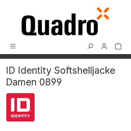
Zum Hauptinhalt springen
Ware
ID Identity Softshelljacke
Damen 0899