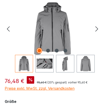
Bildergalerie überspringen
Verkaufspreis:
%
76,48 €
Regulärer Preis:
95,60 €
(20% gespart)
vorher 95,60 €
Preise exkl. MwSt. zzgl. Versandkosten
auswählen
Größe