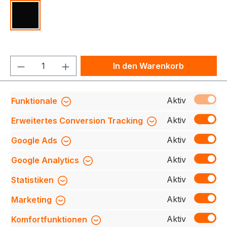
Schwarz
Produkt Anzahl: Gib den gewünschten We
In den Warenkorb
Produktnummer:
709140-0044-900-OneSize
Aktiv
Funktionale
Aktiv
Erweitertes Conversion Tracking
Aktiv
Google Ads
Beschreibung
Halten Sie sich warm und stilvoll
mit unserer Strickmütze. Das Innentirnband aus
Aktiv
Google Analytics
Fleece bietet zusätzlichen Komfort und Wärm…
Mehr
Aktiv
Statistiken
Bewertungen
Aktiv
Marketing
Aktiv
Komfortfunktionen