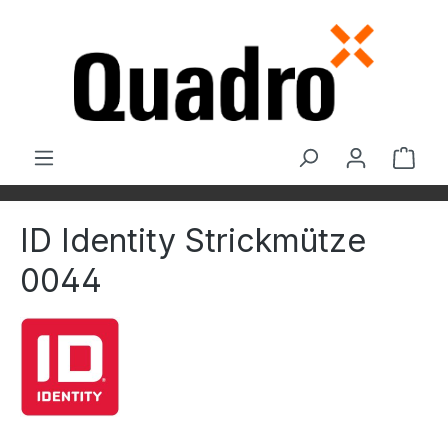
Zum Hauptinhalt springen
Ware
ID Identity Strickmütze
0044