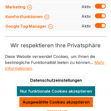
Bewertungen
Aktiv
Marketing
Aktiv
Komfortfunktionen
Aktiv
Google Tag Manager
Service-Hotline
Wir respektieren Ihre Privatsphäre
Weitere Themen
Diese Website verwendet Cookies, um Ihnen die
Informationen
Kontakt
bestmögliche Funktionalität bieten zu können...
Mehr
Informationen
.
Datenschutzeinstellungen
Alle Preise exkl. gesetzl. Mehrwertsteuer zzgl.
Nur funktionale Cookies akzeptieren
Versandkosten
und ggf. Nachnahmegebühren, wenn
nicht anders angegeben.
Ausgewählte Cookies akzeptieren