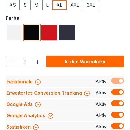
XS
S
M
L
XL
XXL
3XL
auswählen
Farbe
Weiß
Schwarz
Rot
Navy
Produkt Anzahl: Gib den gewünschten We
In den Warenkorb
Produktnummer:
709140-0624-900-XL
Aktiv
Funktionale
Aktiv
Erweitertes Conversion Tracking
Aktiv
Google Ads
Beschreibung
Entdecken Sie unsere robuste
Jacke mit durchgehendem Reißverschluss und
Aktiv
Google Analytics
praktischen Schubtaschen. Die Raglanärmel bieten
opt…
Mehr
Aktiv
Statistiken