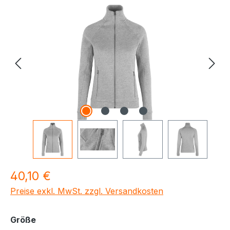
Bildergalerie überspringen
Regulärer Preis:
40,10 €
Preise exkl. MwSt. zzgl. Versandkosten
auswählen
Größe