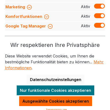
Bewertungen
Aktiv
Marketing
Aktiv
Komfortfunktionen
Aktiv
Google Tag Manager
Service-Hotline
Wir respektieren Ihre Privatsphäre
Weitere Themen
Diese Website verwendet Cookies, um Ihnen die
Informationen
Kontakt
bestmögliche Funktionalität bieten zu können...
Mehr
Informationen
.
Datenschutzeinstellungen
Alle Preise exkl. gesetzl. Mehrwertsteuer zzgl.
Nur funktionale Cookies akzeptieren
Versandkosten
und ggf. Nachnahmegebühren, wenn
nicht anders angegeben.
Ausgewählte Cookies akzeptieren