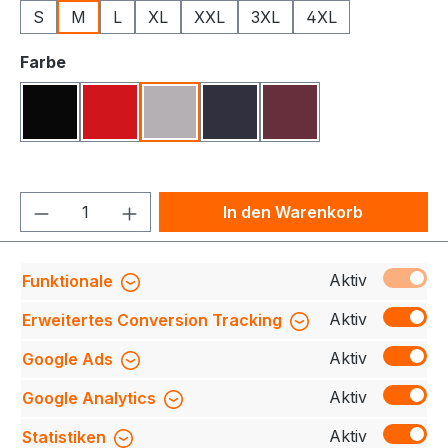
S
M
L
XL
XXL
3XL
4XL
auswählen
Farbe
Schwarz
Rot
Grau Meliert
Navy
Bordeaux
Produkt Anzahl: Gib den gewünschten We
In den Warenkorb
Produktnummer:
709140-0629-210-M
Aktiv
Funktionale
Aktiv
Erweitertes Conversion Tracking
Aktiv
Google Ads
Beschreibung
Entdecken Sie unseren
hochwertigen Cardigan, der durch seine kräftige
Aktiv
Google Analytics
Qualität und den durchgehenden Reißverschluss
überzeug…
Mehr
Aktiv
Statistiken