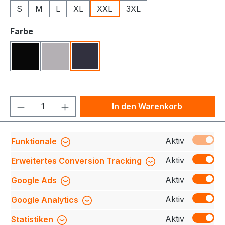
S
M
L
XL
XXL
3XL
auswählen
Farbe
Schwarz
Grau Meliert
Navy
Produkt Anzahl: Gib den gewünschten We
In den Warenkorb
Produktnummer:
709140-0626-790-2XL
Aktiv
Funktionale
Aktiv
Erweitertes Conversion Tracking
Aktiv
Google Ads
Beschreibung
Entdecken Sie unsere sportliche
Jacke, gefertigt aus hochwertigem Material mit
Aktiv
Google Analytics
kontrastierenden Streifen an den Ärmeln für e…
Mehr
Aktiv
Statistiken