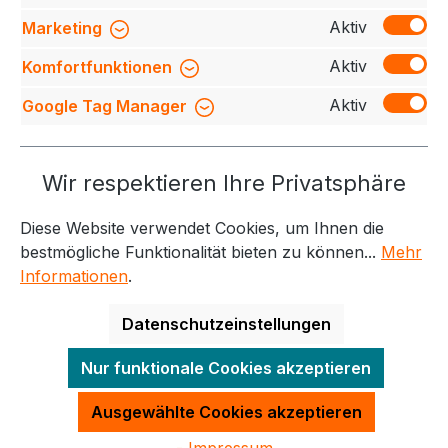
Bewertungen
Aktiv
Marketing
Aktiv
Komfortfunktionen
Aktiv
Google Tag Manager
Service-Hotline
Wir respektieren Ihre Privatsphäre
Weitere Themen
Diese Website verwendet Cookies, um Ihnen die
Informationen
Kontakt
bestmögliche Funktionalität bieten zu können...
Mehr
Informationen
.
Datenschutzeinstellungen
Alle Preise exkl. gesetzl. Mehrwertsteuer zzgl.
Nur funktionale Cookies akzeptieren
Versandkosten
und ggf. Nachnahmegebühren, wenn
nicht anders angegeben.
Ausgewählte Cookies akzeptieren