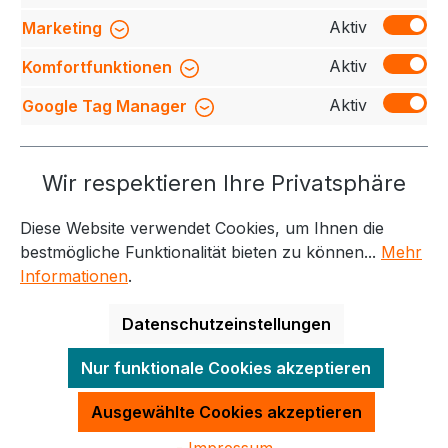
Bewertungen
Aktiv
Marketing
Aktiv
Komfortfunktionen
Aktiv
Google Tag Manager
Service-Hotline
Wir respektieren Ihre Privatsphäre
Weitere Themen
Diese Website verwendet Cookies, um Ihnen die
Informationen
Kontakt
bestmögliche Funktionalität bieten zu können...
Mehr
Informationen
.
Datenschutzeinstellungen
Alle Preise exkl. gesetzl. Mehrwertsteuer zzgl.
Nur funktionale Cookies akzeptieren
Versandkosten
und ggf. Nachnahmegebühren, wenn
nicht anders angegeben.
Ausgewählte Cookies akzeptieren