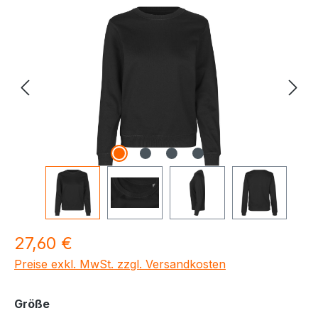
Bildergalerie überspringen
Regulärer Preis:
27,60 €
Preise exkl. MwSt. zzgl. Versandkosten
auswählen
Größe