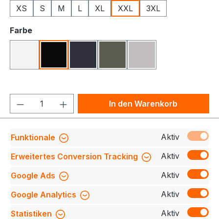
XS
S
M
L
XL
XXL
3XL
auswählen
Farbe
Weiß
Schwarz
Navy
Oliv
Alt-Grau Meliert
Produkt Anzahl: Gib den gewünschten We
In den Warenkorb
Produktnummer:
709140-0683-900-2XL
Aktiv
Funktionale
Aktiv
Erweitertes Conversion Tracking
Aktiv
Google Ads
Beschreibung
Bio-Sweatshirt aus weichem
Baumwollgewebe mit schöner angerauter
Aktiv
Google Analytics
Innenseite. Rippabschluss an Hals, Ärmel und Bund
und schön…
Mehr
Aktiv
Statistiken