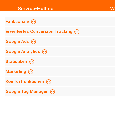
Service-Hotline
W
Unterstützung und Beratung unter:
Bl
Funktionale
Te
Support anfragen
Erweitertes Conversion Tracking
Mi
Mo-Do 8:00 Uhr - 17:00 Uhr,
Fi
Google Ads
Fr 8:00 Uhr - 14:00 Uhr
We
Google Analytics
We
Be
Oder über unser
Kontaktformular
.
Statistiken
Qu
Marketing
Mi
Komfortfunktionen
Na
Google Tag Manager