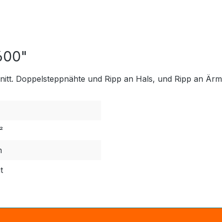
0600"
tt. Doppelsteppnähte und Ripp an Hals, und Ripp an Ärme
²
m
t