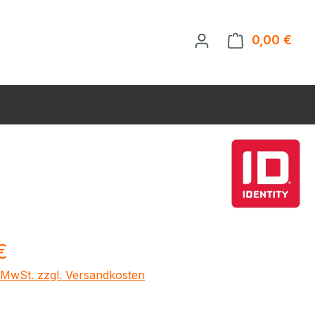
0,00 €
Ware
eis:
€
. MwSt. zzgl. Versandkosten
ählen