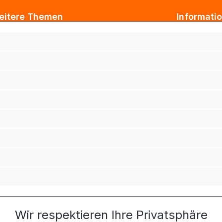
eitere Themen
Informati
ogbeiträge
AGB
xtil Großhandel
Impressum
tarbeiterkleidung
Datenschut
rmenkleidung
Versand & 
ihnachtsgeschenke für Kunden
Widerrufsb
ihnachtsgeschenke für Mitarbeiter
Haftungsau
rufsbekleidung
adro Werbeartikelshop
tarbeitershop
chhaltigkeit
Wir respektieren Ihre Privatsphäre