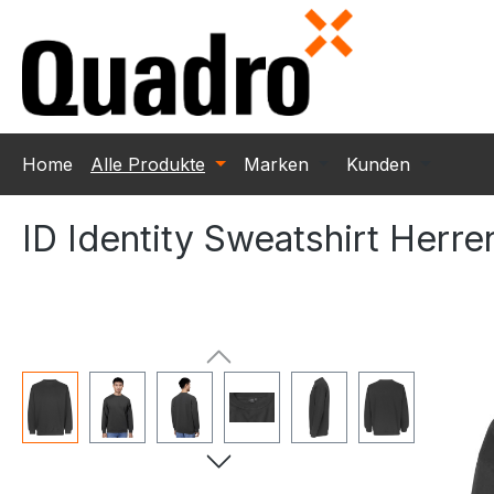
m Hauptinhalt springen
Zur Suche springen
Zur Hauptnavigation springen
Home
Alle Produkte
Marken
Kunden
ID Identity Sweatshirt Herr
Bildergalerie überspringen