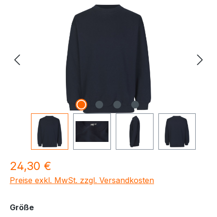
Bildergalerie überspringen
Regulärer Preis:
24,30 €
Preise exkl. MwSt. zzgl. Versandkosten
auswählen
Größe