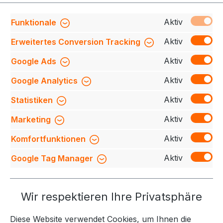
Produktnummer:
709140-0600-790-5XL
Aktiv
Funktionale
Aktiv
Erweitertes Conversion Tracking
Aktiv
Google Ads
Beschreibung
Das bekannte GAME Sweatshirt
mit rundem Halsausschnitt. Doppelsteppnähte und
Aktiv
Google Analytics
Ripp an Hals, und Ripp an Ärmeln und Bund. Weic…
Mehr
Aktiv
Statistiken
Bewertungen
Aktiv
Marketing
Aktiv
Komfortfunktionen
Aktiv
Google Tag Manager
Service-Hotline
Wir respektieren Ihre Privatsphäre
Weitere Themen
Diese Website verwendet Cookies, um Ihnen die
Informationen
Kontakt