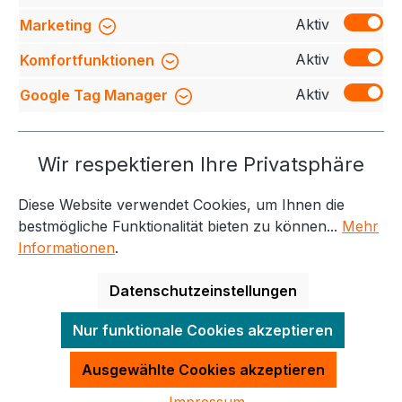
Bewertungen
Aktiv
Marketing
Aktiv
Komfortfunktionen
Aktiv
Google Tag Manager
Service-Hotline
Wir respektieren Ihre Privatsphäre
Weitere Themen
Diese Website verwendet Cookies, um Ihnen die
Informationen
Kontakt
bestmögliche Funktionalität bieten zu können...
Mehr
Informationen
.
Datenschutzeinstellungen
Alle Preise exkl. gesetzl. Mehrwertsteuer zzgl.
Nur funktionale Cookies akzeptieren
Versandkosten
und ggf. Nachnahmegebühren, wenn
nicht anders angegeben.
Ausgewählte Cookies akzeptieren