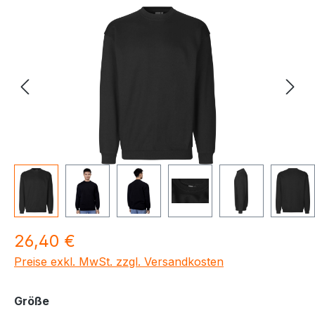
Bildergalerie überspringen
Regulärer Preis:
26,40 €
Preise exkl. MwSt. zzgl. Versandkosten
auswählen
Größe