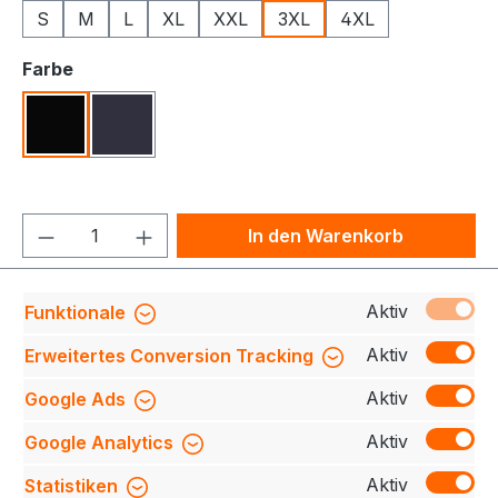
S
M
L
XL
XXL
3XL
4XL
auswählen
Farbe
Schwarz
Navy
Produkt Anzahl: Gib den gewünschten We
In den Warenkorb
Produktnummer:
709140-0604-900-3XL
Aktiv
Funktionale
Aktiv
Erweitertes Conversion Tracking
Aktiv
Google Ads
Beschreibung
Das GAME Sweatshirt ist ein
Must-Have! Hergestellt aus hochwertiger 100 %
Aktiv
Google Analytics
Baumwolle bietet es Komfort und Langlebigkeit.
Mit…
Mehr
Aktiv
Statistiken