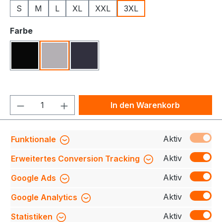
S
M
L
XL
XXL
3XL
auswählen
Farbe
Schwarz
Grau Meliert
Navy
Produkt Anzahl: Gib den gewünschten We
In den Warenkorb
Produktnummer:
709140-0613-210-3XL
Aktiv
Funktionale
Aktiv
Erweitertes Conversion Tracking
Aktiv
Google Ads
Beschreibung
Entdecken Sie unser
hochwertiges Prima Sweatshirt für ultimativen
Aktiv
Google Analytics
Komfort und Stil. Mit einer kräftigen Qualität und
unanger…
Mehr
Aktiv
Statistiken