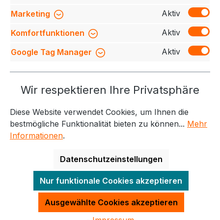
Bewertungen
Aktiv
Marketing
Aktiv
Komfortfunktionen
Aktiv
Google Tag Manager
Service-Hotline
Wir respektieren Ihre Privatsphäre
Weitere Themen
Diese Website verwendet Cookies, um Ihnen die
Informationen
Kontakt
bestmögliche Funktionalität bieten zu können...
Mehr
Informationen
.
Datenschutzeinstellungen
Alle Preise exkl. gesetzl. Mehrwertsteuer zzgl.
Nur funktionale Cookies akzeptieren
Versandkosten
und ggf. Nachnahmegebühren, wenn
nicht anders angegeben.
Ausgewählte Cookies akzeptieren