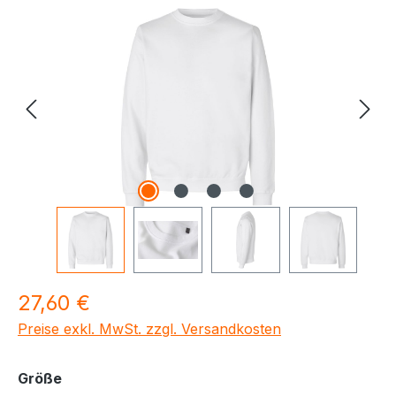
Bildergalerie überspringen
Regulärer Preis:
27,60 €
Preise exkl. MwSt. zzgl. Versandkosten
auswählen
Größe