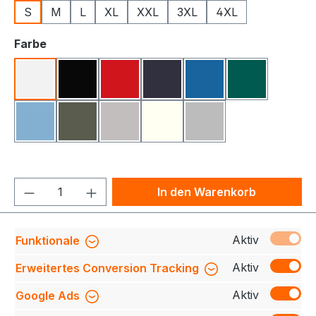
S
M
L
XL
XXL
3XL
4XL
auswählen
Farbe
Weiß
Schwarz
Rot
Navy
Azur
Flaschengrü
Hellblau
Oliv
Alt-Grau Meliert
Off-White
Silver Grey
Produkt Anzahl: Gib den gewünschten We
In den Warenkorb
Produktnummer:
709140-0682-001-S
Aktiv
Funktionale
Aktiv
Erweitertes Conversion Tracking
Aktiv
Google Ads
Beschreibung
Bio-Sweatshirt aus weichem
Baumwollgewebe mit schöner angerauter