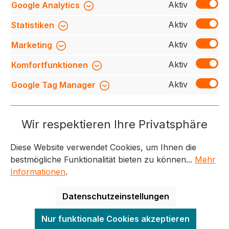
Aktiv
Google Analytics
Innenseite. Rippabschluss an Hals, Ärmel und Bund
und schön…
Mehr
Aktiv
Statistiken
Bewertungen
Aktiv
Marketing
Aktiv
Komfortfunktionen
Aktiv
Google Tag Manager
Service-Hotline
Wir respektieren Ihre Privatsphäre
Weitere Themen
Diese Website verwendet Cookies, um Ihnen die
Informationen
Kontakt
bestmögliche Funktionalität bieten zu können...
Mehr
Informationen
.
Datenschutzeinstellungen
Alle Preise exkl. gesetzl. Mehrwertsteuer zzgl.
Nur funktionale Cookies akzeptieren
Versandkosten
und ggf. Nachnahmegebühren, wenn