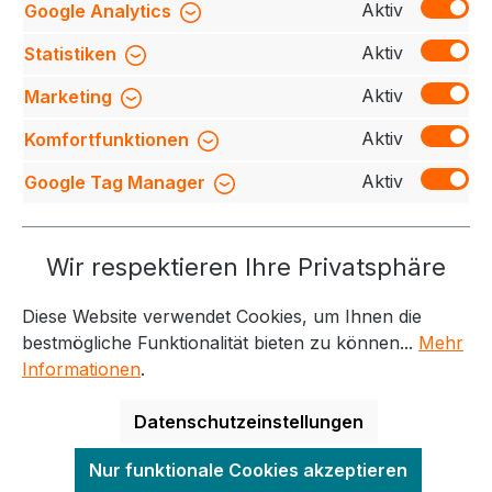
Aktiv
Google Analytics
Innenseite. Rippabschluss an Hals, Ärmel und Bund
und schön…
Mehr
Aktiv
Statistiken
Bewertungen
Aktiv
Marketing
Aktiv
Komfortfunktionen
Aktiv
Google Tag Manager
Service-Hotline
Wir respektieren Ihre Privatsphäre
Weitere Themen
Diese Website verwendet Cookies, um Ihnen die
Informationen
Kontakt
bestmögliche Funktionalität bieten zu können...
Mehr
Informationen
.
Datenschutzeinstellungen
Alle Preise exkl. gesetzl. Mehrwertsteuer zzgl.
Nur funktionale Cookies akzeptieren
Versandkosten
und ggf. Nachnahmegebühren, wenn