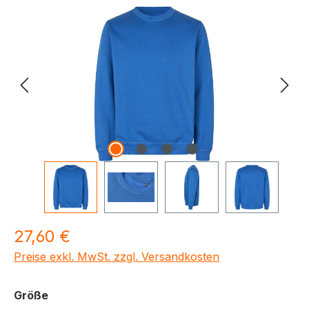
Bildergalerie überspringen
Regulärer Preis:
27,60 €
Preise exkl. MwSt. zzgl. Versandkosten
auswählen
Größe