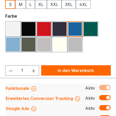
S
M
L
XL
XXL
3XL
4XL
auswählen
Farbe
Weiß
Schwarz
Rot
Navy
Azur
Flaschengrü
Hellblau
Oliv
Alt-Grau Meliert
Off-White
Silver Grey
Produkt Anzahl: Gib den gewünschten We
In den Warenkorb
Produktnummer:
709140-0682-735-S
Aktiv
Funktionale
Aktiv
Erweitertes Conversion Tracking
Aktiv
Google Ads
Beschreibung
Bio-Sweatshirt aus weichem
Baumwollgewebe mit schöner angerauter