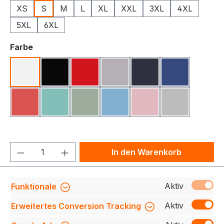
XS
S
M
L
XL
XXL
3XL
4XL
5XL
6XL
auswählen
Farbe
Weiß
Schwarz
Rot
Grau Meliert
Navy
Königsblau
Coral
Alt-Aqua
Alt-Grün
Hellblau
Alt-Rosa
Silver Grey
Produkt Anzahl: Gib den gewünschten We
In den Warenkorb
Produktnummer:
709140-0317-001-S
Aktiv
Funktionale
Aktiv
Erweitertes Conversion Tracking