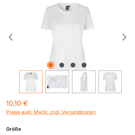
Bildergalerie überspringen
Regulärer Preis:
10,10 €
Preise exkl. MwSt. zzgl. Versandkosten
auswählen
Größe