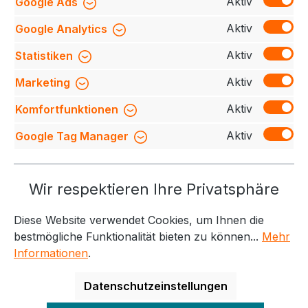
Aktiv
Google Ads
Beschreibung
Strapazierfähiges T-Shirt aus
leichter Schnittware. Halsausschnitt mit vierfachem
Aktiv
Google Analytics
Rippabschluss, Nackenund Schulterband und…
Mehr
Aktiv
Statistiken
Bewertungen
Aktiv
Marketing
Aktiv
Komfortfunktionen
Aktiv
Google Tag Manager
Service-Hotline
Wir respektieren Ihre Privatsphäre
Weitere Themen
Diese Website verwendet Cookies, um Ihnen die
Informationen
Kontakt
bestmögliche Funktionalität bieten zu können...
Mehr
Informationen
.
Datenschutzeinstellungen
Alle Preise exkl. gesetzl. Mehrwertsteuer zzgl.