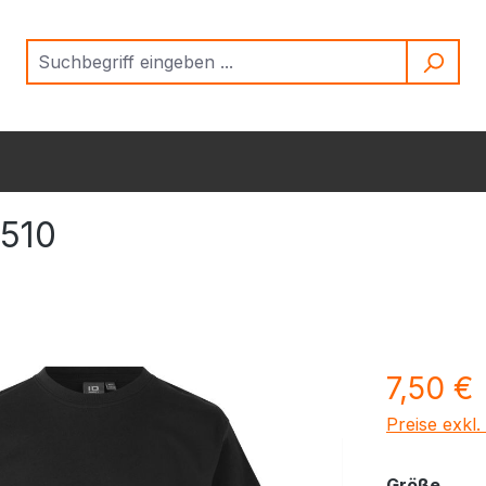
0510
Regulärer Pr
7,50 €
Preise exkl
ausw
Größe