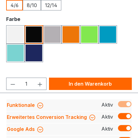
4/6
8/10
12/14
auswählen
Farbe
Weiß
Schwarz
Grau Meliert
Orange
Lime
Cyan
Mint
Dunkel Königsblau
Produkt Anzahl: Gib den gewünschten We
In den Warenkorb
Produktnummer:
709140-42030-900-4_6
Aktiv
Funktionale
Aktiv
Erweitertes Conversion Tracking
Aktiv
Google Ads
Beschreibung
Entdecke das ultimative
Funktions-T-Shirt für Kinder! Unser V-Ausschnitt-