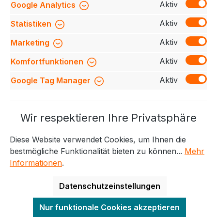
Aktiv
Google Analytics
Shirt bietet unschlagbare Leistung zu einem
erschwi…
Mehr
Aktiv
Statistiken
Bewertungen
Aktiv
Marketing
Aktiv
Komfortfunktionen
Aktiv
Google Tag Manager
Service-Hotline
Wir respektieren Ihre Privatsphäre
Weitere Themen
Diese Website verwendet Cookies, um Ihnen die
Informationen
Kontakt
bestmögliche Funktionalität bieten zu können...
Mehr
Informationen
.
Datenschutzeinstellungen
Alle Preise exkl. gesetzl. Mehrwertsteuer zzgl.
Nur funktionale Cookies akzeptieren
Versandkosten
und ggf. Nachnahmegebühren, wenn