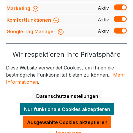
Bewertungen
Aktiv
Marketing
Aktiv
Komfortfunktionen
Aktiv
Google Tag Manager
Service-Hotline
Wir respektieren Ihre Privatsphäre
Weitere Themen
Diese Website verwendet Cookies, um Ihnen die
Informationen
Kontakt
bestmögliche Funktionalität bieten zu können...
Mehr
Informationen
.
Datenschutzeinstellungen
Alle Preise exkl. gesetzl. Mehrwertsteuer zzgl.
Nur funktionale Cookies akzeptieren
Versandkosten
und ggf. Nachnahmegebühren, wenn
nicht anders angegeben.
Ausgewählte Cookies akzeptieren