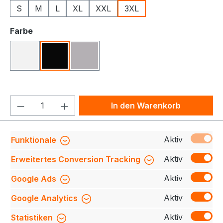
S
M
L
XL
XXL
3XL
auswählen
Farbe
Weiß
Schwarz
Grau Meliert
Produkt Anzahl: Gib den gewünschten We
In den Warenkorb
Produktnummer:
709140-0598-900-3XL
Aktiv
Funktionale
Aktiv
Erweitertes Conversion Tracking
Aktiv
Google Ads
Beschreibung
Tanktop aus angenehmer
Baumwollqualität mit Stretch für eine optimale
Aktiv
Google Analytics
Passform. Eng anliegendes Modell für einen
schicken Lo…
Mehr
Aktiv
Statistiken