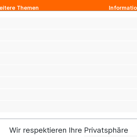
eitere Themen
Informati
ogbeiträge
AGB
xtil Großhandel
Impressum
tarbeiterkleidung
Datenschut
rmenkleidung
Versand & 
ihnachtsgeschenke für Kunden
Widerrufsb
ihnachtsgeschenke für Mitarbeiter
Haftungsau
rufsbekleidung
adro Werbeartikelshop
tarbeitershop
chhaltigkeit
Wir respektieren Ihre Privatsphäre