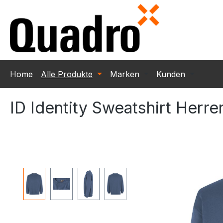
m Hauptinhalt springen
Zur Suche springen
Zur Hauptnavigation springen
Home
Alle Produkte
Marken
Kunden
ID Identity Sweatshirt Herr
Bildergalerie überspringen