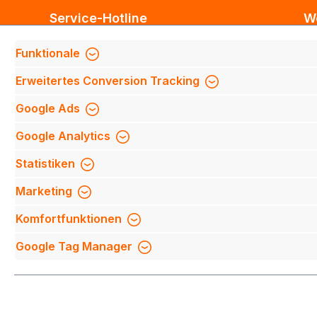
Service-Hotline
W
Unterstützung und Beratung unter:
Bl
Funktionale
Te
Support anfragen
Erweitertes Conversion Tracking
Mi
Mo-Do 8:00 Uhr - 17:00 Uhr,
Fi
Google Ads
Fr 8:00 Uhr - 14:00 Uhr
We
Google Analytics
We
Be
Oder über unser
Kontaktformular
.
Statistiken
Qu
Marketing
Mi
Komfortfunktionen
Na
Google Tag Manager