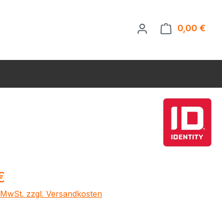
0,00 €
Ware
eis:
€
. MwSt. zzgl. Versandkosten
ählen