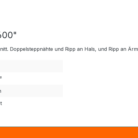
0600"
tt. Doppelsteppnähte und Ripp an Hals, und Ripp an Ärme
²
m
t