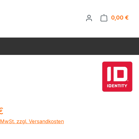
0,00 €
Ware
eis:
€
. MwSt. zzgl. Versandkosten
ählen