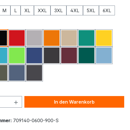
M
L
XL
XXL
3XL
4XL
5XL
6XL
ählen
Schwarz
Rot
Grau Meliert
Orange
Sand
Grün
Gelb
Türkis
Lime
Königsblau
Koks
Bordeaux
Flaschengrün
Hellblau
 Meliert
Oliv
Indigo
Graphit Meliert
 Anzahl: Gib den gewünschten Wert ein 
In den Warenkorb
mmer:
709140-0600-900-S