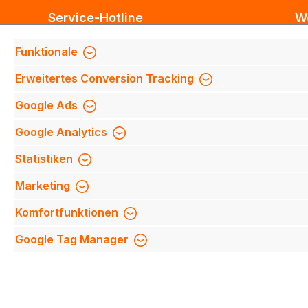
Service-Hotline
W
Unterstützung und Beratung unter:
Bl
Funktionale
Te
Support anfragen
Erweitertes Conversion Tracking
Mi
Mo-Do 8:00 Uhr - 17:00 Uhr,
Fi
Google Ads
Fr 8:00 Uhr - 14:00 Uhr
We
Google Analytics
We
Be
Oder über unser
Kontaktformular
.
Statistiken
Qu
Marketing
Mi
Komfortfunktionen
Na
Google Tag Manager