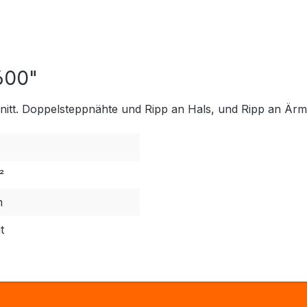
0600"
tt. Doppelsteppnähte und Ripp an Hals, und Ripp an Ärme
²
m
t