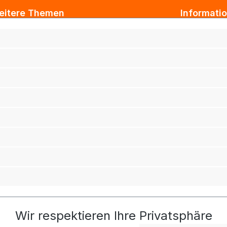
eitere Themen
Informati
ogbeiträge
AGB
xtil Großhandel
Impressum
tarbeiterkleidung
Datenschut
rmenkleidung
Versand & 
ihnachtsgeschenke für Kunden
Widerrufsb
ihnachtsgeschenke für Mitarbeiter
Haftungsau
rufsbekleidung
adro Werbeartikelshop
tarbeitershop
chhaltigkeit
Wir respektieren Ihre Privatsphäre