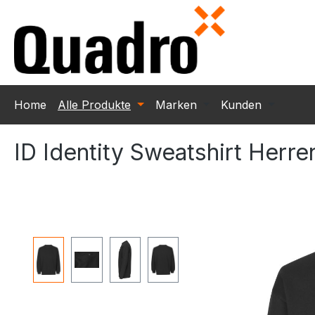
m Hauptinhalt springen
Zur Suche springen
Zur Hauptnavigation springen
Home
Alle Produkte
Marken
Kunden
ID Identity Sweatshirt Herr
Bildergalerie überspringen