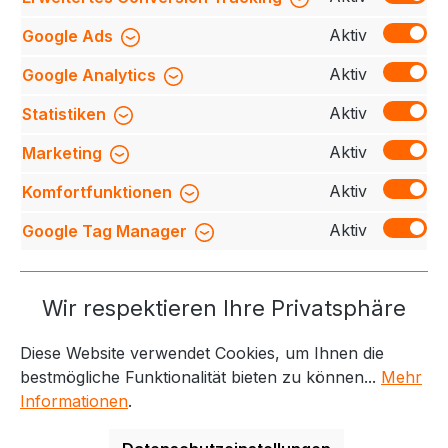
verantwortungsvolle Produktion. Mit Schöffel
Pro Hosen wählen Sie eine Kombination aus
Aktiv
Google Ads
Qualität, Komfort und Umweltbewusstsein.
Aktiv
Google Analytics
Aktiv
Statistiken
Aktiv
Marketing
Aktiv
Komfortfunktionen
Aktiv
Google Tag Manager
Service-Hotline
Wir respektieren Ihre Privatsphäre
Weitere Themen
Diese Website verwendet Cookies, um Ihnen die
Informationen
Kontakt
bestmögliche Funktionalität bieten zu können...
Mehr
Informationen
.