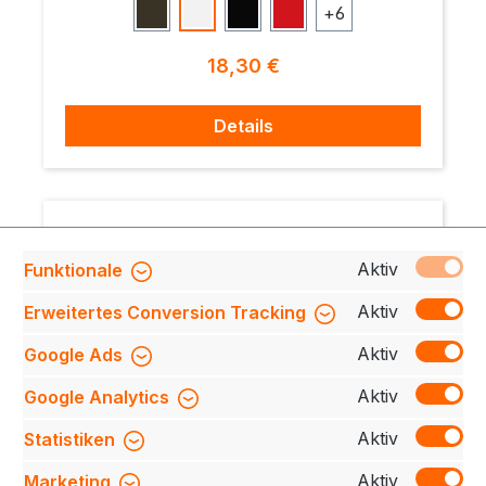
+
6
Olive
Weiß
Schwarz
Rot
Regulärer Preis:
18,30 €
Details
Aktiv
Funktionale
Aktiv
Erweitertes Conversion Tracking
Aktiv
Google Ads
Aktiv
Google Analytics
Aktiv
Statistiken
Aktiv
Marketing