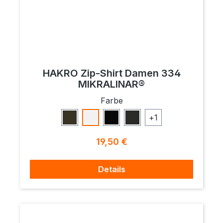
HAKRO Zip-Shirt Damen 334
MIKRALINAR®
auswählen
Farbe
+
1
Olive
Weiß
Schwarz
Karbongrau
Regulärer Preis:
19,50 €
Details