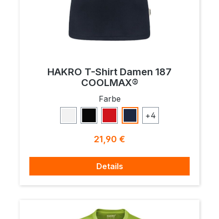
HAKRO T-Shirt Damen 187
COOLMAX®
auswählen
Farbe
+
4
Weiß
Schwarz
Rot
Tinte
Regulärer Preis:
21,90 €
Details