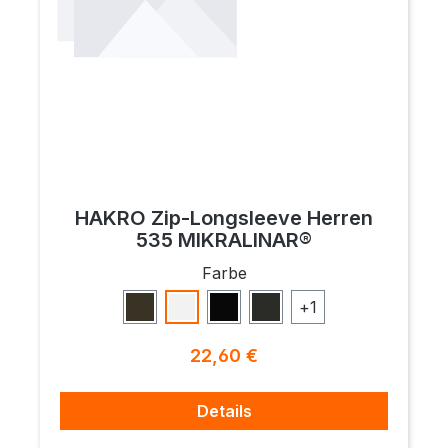
HAKRO Zip-Longsleeve Herren
535 MIKRALINAR®
auswählen
Farbe
+
1
Olive
Weiß
Schwarz
Karbongrau
Regulärer Preis:
22,60 €
Details