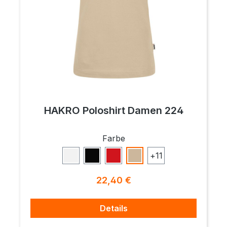
HAKRO Poloshirt Damen 224
auswählen
Farbe
+
11
Weiß
Schwarz
Rot
Sand
Regulärer Preis:
22,40 €
Details