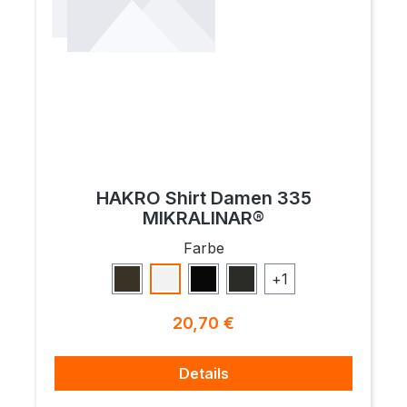
HAKRO Shirt Damen 335
MIKRALINAR®
auswählen
Farbe
+
1
Olive
Weiß
Schwarz
Karbongrau
Regulärer Preis:
20,70 €
Details