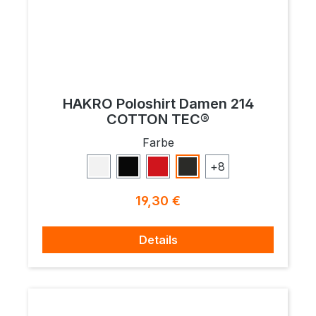
HAKRO Poloshirt Damen 214
COTTON TEC®
auswählen
Farbe
+
8
Weiß
Schwarz
Rot
Karbongrau
Regulärer Preis:
19,30 €
Details