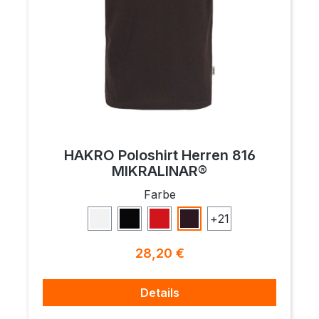
HAKRO Poloshirt Herren 816
MIKRALINAR®
auswählen
Farbe
+
21
Weiß
Schwarz
Rot
Schokolade
Regulärer Preis:
28,20 €
Details