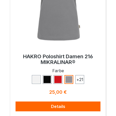
HAKRO Poloshirt Damen 216
MIKRALINAR®
auswählen
Farbe
+
21
Weiß
Schwarz
Rot
Titan
Regulärer Preis:
25,00 €
Details