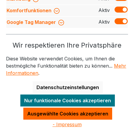
Aktiv
Komfortfunktionen
Aktiv
Google Tag Manager
HAKRO T-Shirt Herren 269
Wir respektieren Ihre Privatsphäre
COTTON TEC®
Diese Website verwendet Cookies, um Ihnen die
auswählen
Farbe
bestmögliche Funktionalität bieten zu können...
Mehr
+
8
Informationen
.
Weiß
Schwarz
Rot
Karbongrau
Regulärer Preis:
16,50 €
Datenschutzeinstellungen
Nur funktionale Cookies akzeptieren
Details
Ausgewählte Cookies akzeptieren
- Impressum