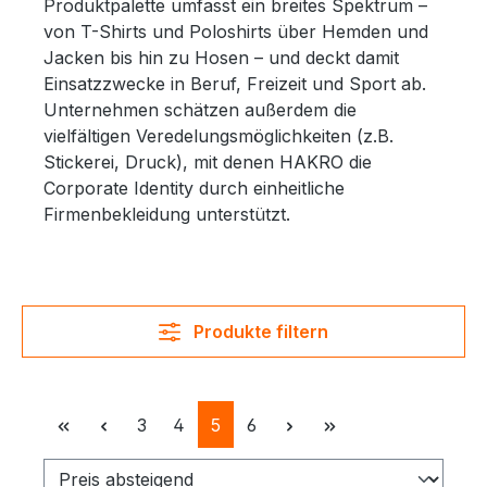
Produktpalette umfasst ein breites Spektrum –
von T-Shirts und Poloshirts über Hemden und
Jacken bis hin zu Hosen – und deckt damit
Einsatzzwecke in Beruf, Freizeit und Sport ab
.
Unternehmen schätzen außerdem die
vielfältigen Veredelungsmöglichkeiten (z.B.
Stickerei, Druck), mit denen HAKRO die
Corporate Identity durch einheitliche
Firmenbekleidung unterstützt
.
Produkte filtern
Seite
Seite
Seite
Seite
3
4
5
6