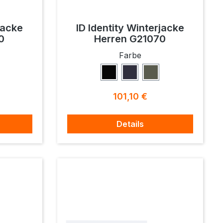
jacke
ID Identity Winterjacke
0
Herren G21070
ählen
auswählen
Farbe
v
Schwarz
Navy
Oliv
eis:
Regulärer Preis:
101,10 €
Details