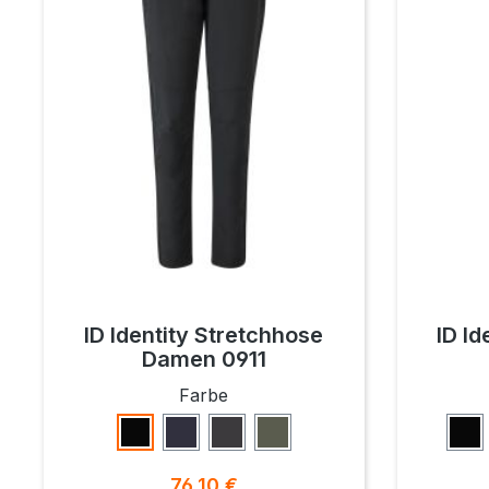
ID Identity Stretchhose
ID Id
Damen 0911
auswählen
Farbe
Schwarz
Navy
Koks
Oliv
Sc
Regulärer Preis:
76,10 €