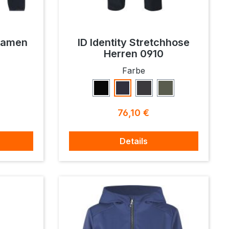
 Damen
ID Identity Stretchhose
Herren 0910
ählen
auswählen
Farbe
Schwarz
Navy
Koks
Oliv
reis:
Regulärer Preis:
76,10 €
Details