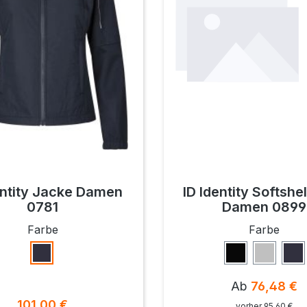
entity Jacke Damen
ID Identity Softshe
0781
Damen 0899
auswählen
ausw
Farbe
Farbe
Navy
Schwarz
Grau
Na
Regulärer Pre
Ab
76,48 €
Regulärer Preis:
101,00 €
vorher 95,60 €