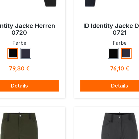
entity Jacke Herren
ID Identity Jacke
0720
0721
auswählen
ausw
Farbe
Farbe
Schwarz
Navy
Schwarz
Navy
Regulärer Preis:
Regulärer P
79,30 €
76,10 €
Details
Details