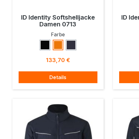
ID Identity Softshelljacke
ID Ide
Damen 0713
auswählen
Farbe
Schwarz
Orange
Navy
Regulärer Preis:
133,70 €
Details