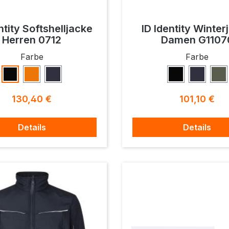
ntity Softshelljacke
ID Identity Winter
Herren 0712
Damen G1107
auswählen
ausw
Farbe
Farbe
Schwarz
Orange
Navy
Schwarz
Navy
Oli
Regulärer Preis:
Regulärer Pr
130,40 €
101,10 €
Details
Details