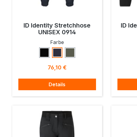
ID Identity Stretchhose
ID Id
UNISEX 0914
auswählen
Farbe
Schwarz
Navy
Oliv
Regulärer Preis:
76,10 €
Details