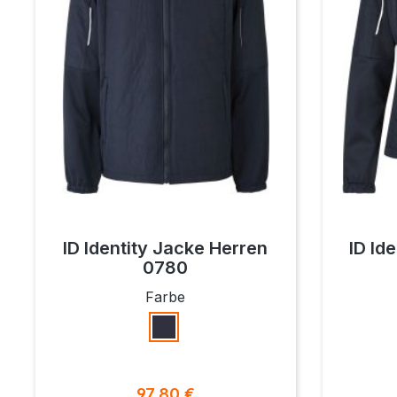
ID Identity Jacke Herren
ID Id
0780
auswählen
Farbe
Navy
Regulärer Preis:
97,80 €