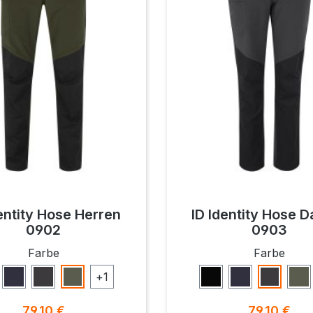
entity Hose Herren
ID Identity Hose 
0902
0903
auswählen
ausw
Farbe
Farbe
+
1
hwarz
Navy
Koks
Oliv
Schwarz
Navy
Koks
Oli
Regulärer Preis:
Regulärer P
79,10 €
79,10 €