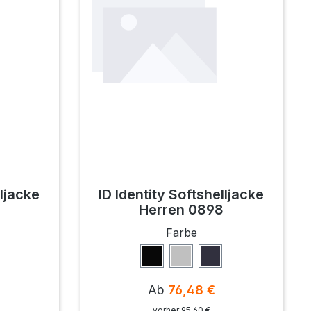
lljacke
ID Identity Softshelljacke
Herren 0898
ählen
auswählen
Farbe
vy
Schwarz
Grau
Navy
is:
Regulärer Preis:
Ab
76,48 €
vorher 95,60 €