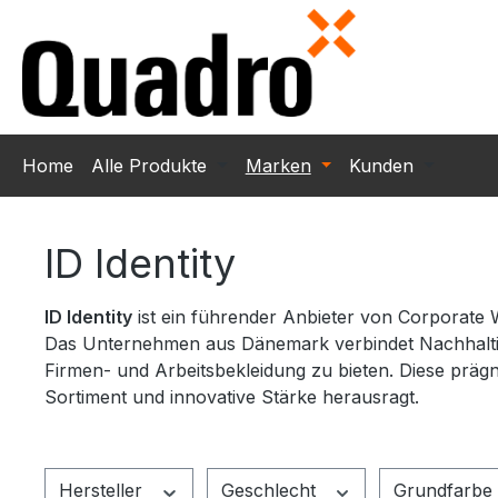
m Hauptinhalt springen
Zur Suche springen
Zur Hauptnavigation springen
Home
Alle Produkte
Marken
Kunden
ID Identity
ID Identity
ist ein führender Anbieter von Corporate 
Das Unternehmen aus Dänemark verbindet Nachhaltigke
Firmen- und Arbeitsbekleidung zu bieten. Diese präg
Sortiment und innovative Stärke herausragt.
Hersteller
Geschlecht
Grundfarbe