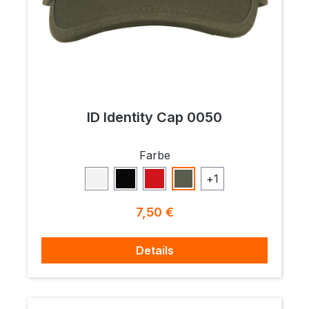
ID Identity Cap 0050
auswählen
Farbe
+
1
Weiß
Schwarz
Rot
Oliv
Regulärer Preis:
7,50 €
Details