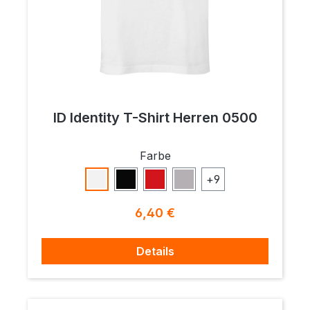
ID Identity T-Shirt Herren 0500
auswählen
Farbe
+
9
Weiß
Schwarz
Rot
Grau Meliert
Regulärer Preis:
6,40 €
Details