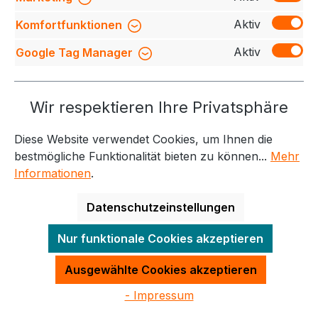
Aktiv
Komfortfunktionen
Aktiv
Google Tag Manager
Wir respektieren Ihre Privatsphäre
ID Identity T-Shirt Herren 2000
Diese Website verwendet Cookies, um Ihnen die
bestmögliche Funktionalität bieten zu können...
Mehr
auswählen
Farbe
Informationen
.
+
5
Weiß
Schwarz
Rot
Türkis
Datenschutzeinstellungen
Regulärer Preis:
6,30 €
Nur funktionale Cookies akzeptieren
Details
Ausgewählte Cookies akzeptieren
- Impressum