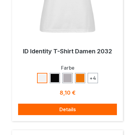
ID Identity T-Shirt Damen 2032
auswählen
Farbe
+
4
Weiß
Schwarz
Grau Meliert
Orange
Regulärer Preis:
8,10 €
Details