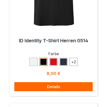
ID Identity T-Shirt Herren 0514
auswählen
Farbe
+
2
Weiß
Schwarz
Rot
Navy
Regulärer Preis:
8,00 €
Details