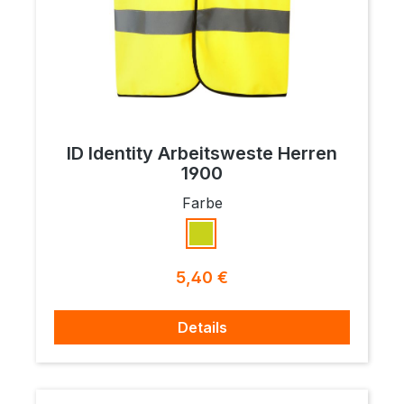
ID Identity Arbeitsweste Herren
1900
auswählen
Farbe
Fluoreszierendes Gelb
Regulärer Preis:
5,40 €
Details