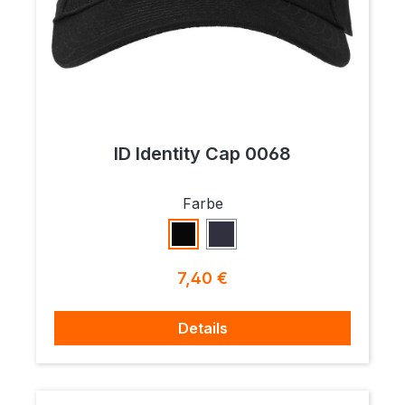
ID Identity Cap 0068
auswählen
Farbe
Schwarz
Navy
Regulärer Preis:
7,40 €
Details