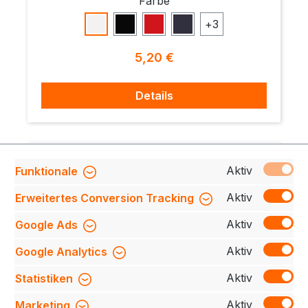
auswählen
Farbe
+
3
Weiß
Schwarz
Rot
Navy
Regulärer Preis:
5,20 €
Details
Aktiv
Funktionale
Aktiv
Erweitertes Conversion Tracking
Aktiv
Google Ads
Aktiv
Google Analytics
Aktiv
Statistiken
Aktiv
Marketing