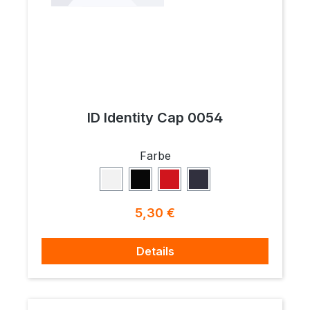
ID Identity Cap 0054
auswählen
Farbe
Weiß
Schwarz
Rot
Navy
Regulärer Preis:
5,30 €
Details