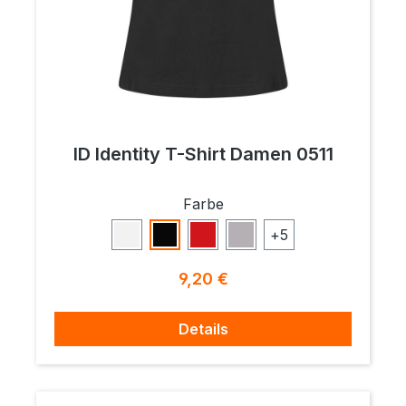
ID Identity T-Shirt Damen 0511
auswählen
Farbe
+
5
Weiß
Schwarz
Rot
Grau Meliert
Regulärer Preis:
9,20 €
Details