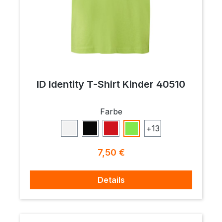
ID Identity T-Shirt Kinder 40510
auswählen
Farbe
+
13
Weiß
Schwarz
Rot
Lime
Regulärer Preis:
7,50 €
Details